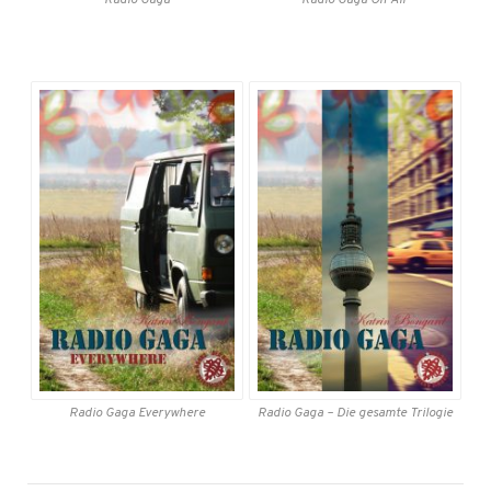
Radio Gaga
Radio Gaga
On Air
Radio Gaga
Everywhere
Radio Gaga
– Die gesamte
Trilogie