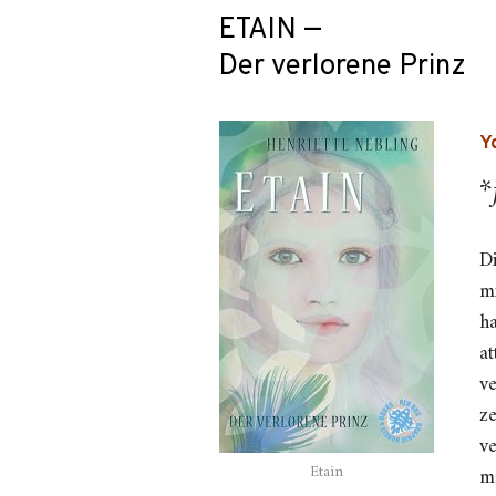
ETAIN —
Der verlorene Prinz
Y
*
Di
m
h
at
ve
z
ve
Etain
m