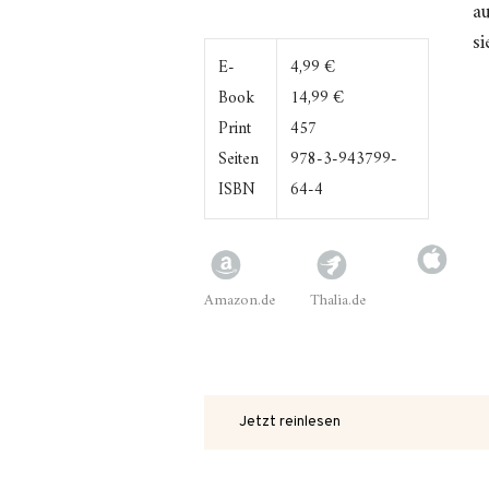
au
s
E-
4,99 €
Book
14,99 €
Print
457
Seiten
978-3-943799-
ISBN
64-4
Amazon.de
Thalia.de
Jetzt reinlesen