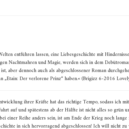
 Welten entführen lassen, eine Liebesgeschichte mit Hindernis
ligen Nachtmahren und Magie, werden sich in dem Debütroman
e ist, aber dennoch auch als abgeschlossener Roman durchgeh
 an „Etain: Der verlorene Prinz“ haben.« (Brigizz 6-2016 Love
twicklung ihrer Kräfte hat das richtige Tempo, sodass ich mit 
ahrt auf und spätestens ab der Hälfte ist nicht alles so grün 
bei einer Reihe anders sein, ist am Ende der Krieg noch lang
hichte in sich hervorragend abgeschlossen! Ich will nicht zu v