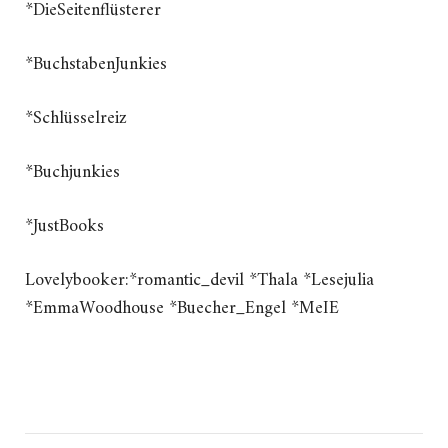
*DieSeitenflüsterer
*BuchstabenJunkies
*Schlüsselreiz
*Buchjunkies
*JustBooks
Lovelybooker:*romantic_devil *Thala *Lesejulia
*EmmaWoodhouse *Buecher_Engel *MeIE