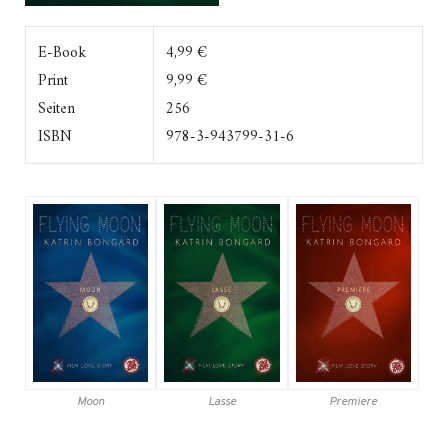
E-Book
4,99 €
Print
9,99 €
Seiten
256
ISBN
978-3-943799-31-6
Moon
Lasse
Premiere