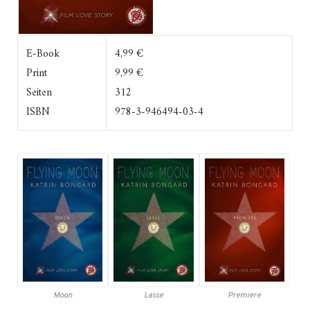
E-Book
4,99 €
Print
9,99 €
Seiten
312
ISBN
978-3-946494-03-4
Moon
Lasse
Premiere